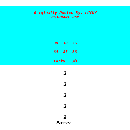
Originally Posted By: LUCKY
RAJDHANI DAY

39..30..36

84..85..86

3

3

3

3

3

Passs 