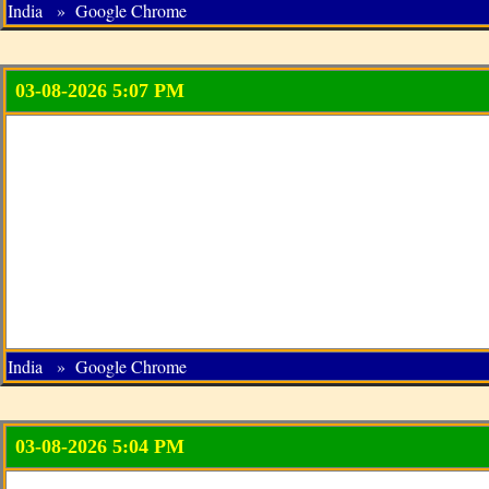
India » Google Chrome
03-08-2026 5:07 PM
India » Google Chrome
03-08-2026 5:04 PM