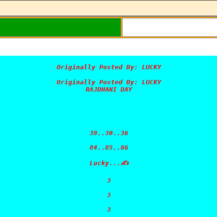
Originally Posted By: LUCKY
Originally Posted By: LUCKY
RAJDHANI DAY

39..30..36

84..85..86

3

3

3
