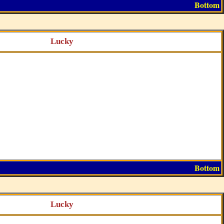
Bottom
Lucky
Bottom
Lucky