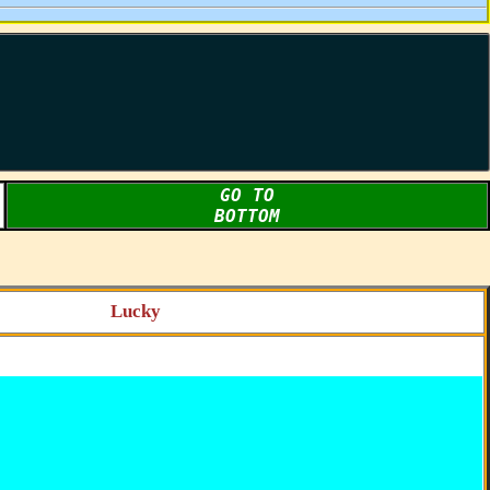
GO TO
BOTTOM
Lucky