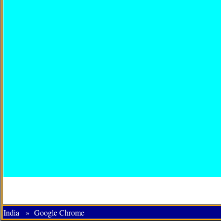
India » Google Chrome