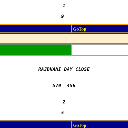
1

9 
GoTop
RAJDHANI DAY CLOSE

570  456

2

5 
GoTop