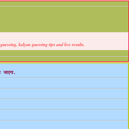
ssing, kalyan guessing tips and live results.
ा जाएगा.