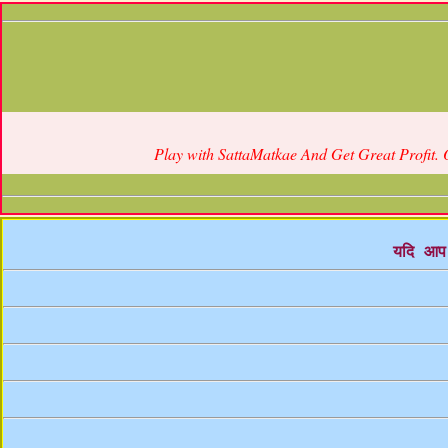
Play with SattaMatkae And Get Great Profit. 
यदि आप 