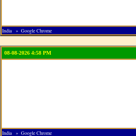
India » Google Chrome
08-08-2026 4:58 PM
India » Google Chrome