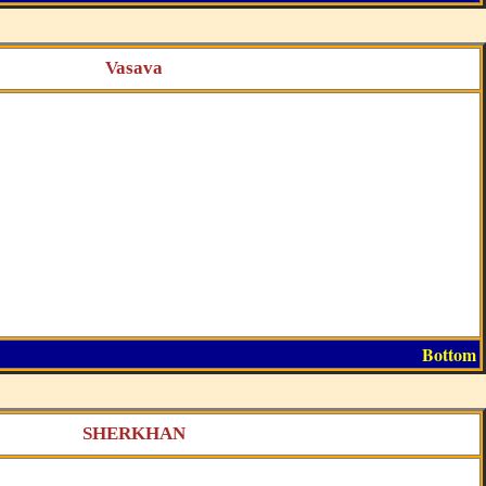
Vasava
Bottom
SHERKHAN