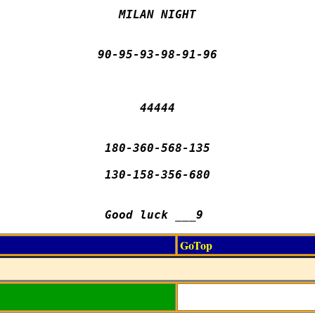
MILAN NIGHT

90-95-93-98-91-96

44444

180-360-568-135

130-158-356-680

Good luck ___9 
GoTop