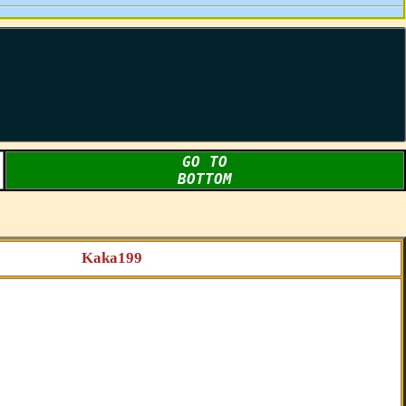
GO TO
BOTTOM
Kaka199