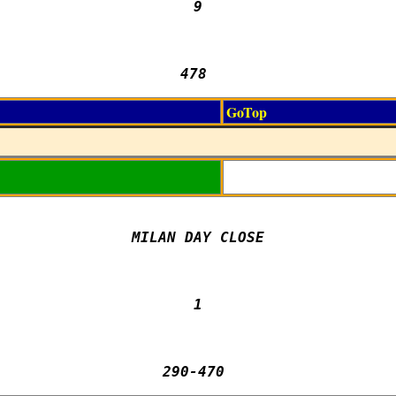
9

478 
GoTop
MILAN DAY CLOSE

1

290-470 