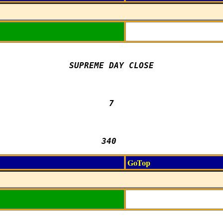
SUPREME DAY CLOSE

7

340 
GoTop