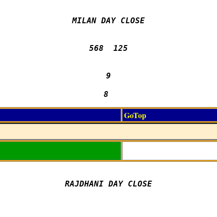
MILAN DAY CLOSE

568  125

9

8 
GoTop
RAJDHANI DAY CLOSE
