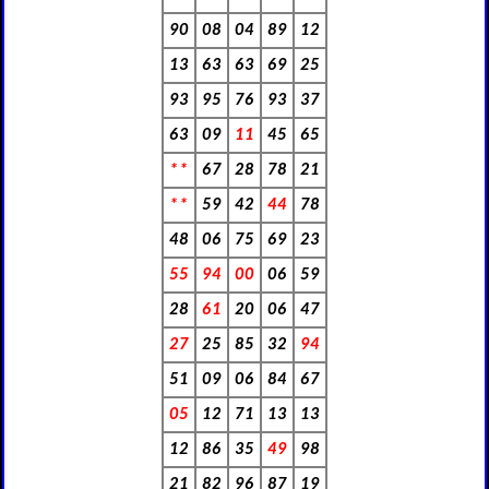
90
08
04
89
12
13
63
63
69
25
93
95
76
93
37
63
09
11
45
65
**
67
28
78
21
**
59
42
44
78
48
06
75
69
23
55
94
00
06
59
28
61
20
06
47
27
25
85
32
94
51
09
06
84
67
05
12
71
13
13
12
86
35
49
98
21
82
96
87
19