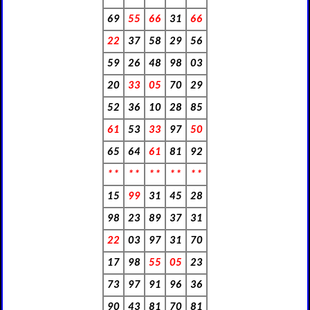
69
55
66
31
66
22
37
58
29
56
59
26
48
98
03
20
33
05
70
29
52
36
10
28
85
61
53
33
97
50
65
64
61
81
92
**
**
**
**
**
15
99
31
45
28
98
23
89
37
31
22
03
97
31
70
17
98
55
05
23
73
97
91
96
36
90
43
81
70
81