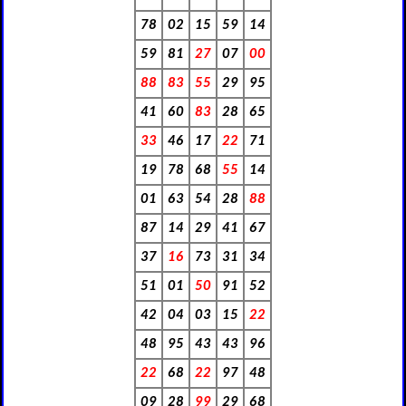
78
02
15
59
14
59
81
27
07
00
88
83
55
29
95
41
60
83
28
65
33
46
17
22
71
19
78
68
55
14
01
63
54
28
88
87
14
29
41
67
37
16
73
31
34
51
01
50
91
52
42
04
03
15
22
48
95
43
43
96
22
68
22
97
48
09
28
99
29
68