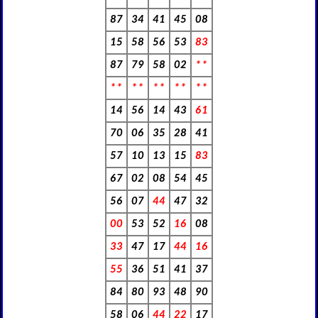
87
34
41
45
08
15
58
56
53
83
87
79
58
02
**
**
**
**
**
**
14
56
14
43
61
70
06
35
28
41
57
10
13
15
83
67
02
08
54
45
56
07
44
47
32
00
53
52
16
08
33
47
17
44
16
55
36
51
41
37
84
80
93
48
90
58
06
44
22
17