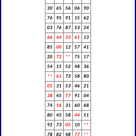
30
65
56
06
90
76
95
91
15
62
03
76
87
53
24
66
44
33
61
13
85
00
12
57
41
20
72
**
75
17
54
15
52
48
36
**
61
73
58
80
05
31
53
46
21
38
45
77
91
04
74
16
31
60
68
80
45
58
44
51
92
73
05
10
**
78
82
48
77
**