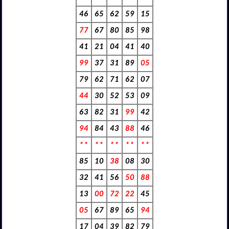
46
65
62
59
15
77
67
80
85
98
41
21
04
41
40
99
37
31
89
05
79
62
71
62
07
44
30
52
53
09
63
82
31
99
42
94
84
43
88
46
**
**
**
**
**
85
10
38
08
30
32
41
56
50
88
13
00
72
22
45
05
67
89
65
94
17
04
39
82
79