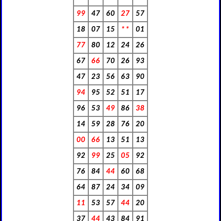
99
47
60
27
57
18
07
15
**
01
77
80
12
24
26
67
66
70
26
93
47
23
56
63
90
94
95
52
51
17
96
53
49
86
38
14
59
28
76
20
00
66
13
51
13
92
99
25
05
92
76
84
44
60
68
64
87
24
34
09
11
53
57
44
20
37
44
43
84
91