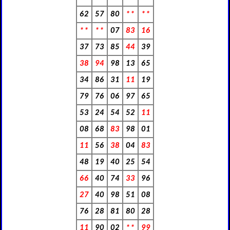
62
57
80
**
**
**
**
07
83
16
37
73
85
44
39
38
94
98
13
65
34
86
31
11
19
79
76
06
97
65
53
24
54
52
11
08
68
83
98
01
11
56
38
04
83
48
19
40
25
54
66
40
74
33
96
27
40
98
51
08
76
28
81
80
28
11
90
02
**
99