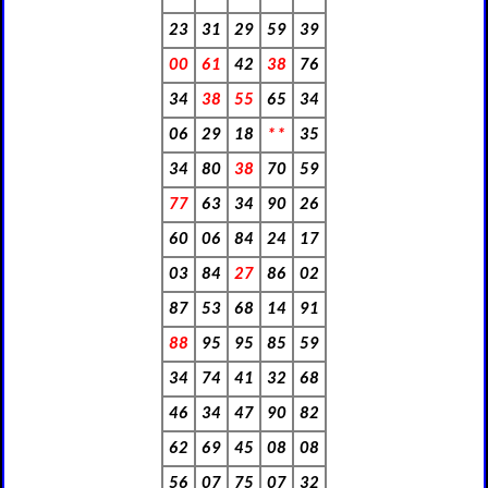
23
31
29
59
39
00
61
42
38
76
34
38
55
65
34
06
29
18
**
35
34
80
38
70
59
77
63
34
90
26
60
06
84
24
17
03
84
27
86
02
87
53
68
14
91
88
95
95
85
59
34
74
41
32
68
46
34
47
90
82
62
69
45
08
08
56
07
75
07
32