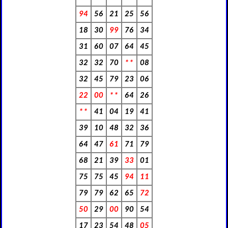
94
56
21
25
56
18
30
99
76
34
31
60
07
64
45
32
32
70
**
08
32
45
79
23
06
22
00
**
64
26
**
41
04
19
41
39
10
48
32
36
64
47
61
71
79
68
21
39
33
01
75
75
45
94
11
79
79
62
65
72
50
29
00
90
54
17
23
54
48
05