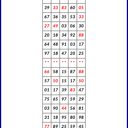
39
33
83
60
05
67
36
35
53
33
27
49
03
06
30
20
18
34
92
88
64
48
91
03
17
97
18
47
20
25
**
**
**
**
**
66
58
15
87
88
57
50
15
17
50
01
17
39
83
47
75
65
97
59
29
03
90
44
56
81
31
18
95
80
98
77
89
25
59
45