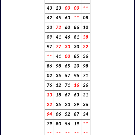
43
23
00
00
**
42
45
63
**
08
23
72
60
86
10
09
41
46
81
38
97
77
33
30
22
**
41
00
85
56
86
98
65
20
98
02
35
57
95
71
76
12
71
16
26
33
18
67
63
31
22
35
23
29
36
94
06
52
87
34
79
80
56
19
**
**
**
**
**
**