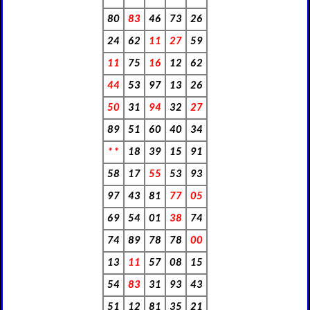
80
83
46
73
26
24
62
11
27
59
11
75
16
12
62
44
53
97
13
26
50
31
94
32
27
89
51
60
40
34
**
18
39
15
91
58
17
55
53
93
97
43
81
77
05
69
54
01
38
74
74
89
78
78
00
13
11
57
08
15
54
83
31
93
43
51
12
81
35
21