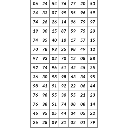
06
24
54
76
77
20
53
24
33
07
99
55
96
59
74
26
26
14
96
79
97
19
30
15
87
59
75
20
74
35
40
10
17
57
15
70
78
93
25
98
49
12
97
93
02
70
12
08
88
92
74
96
51
42
45
25
36
30
98
98
63
34
95
98
41
91
92
22
06
44
76
98
55
30
55
21
23
76
38
51
74
08
08
14
46
95
05
44
34
05
22
26
28
09
31
02
01
79