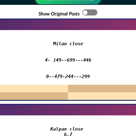
Show Original Posts
Milan close

4- 149--699---446

0--479-244---299
Kalyan close 

6,7