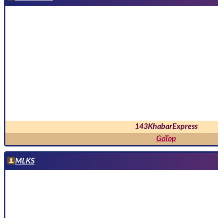
143KhabarExpress
GoTop
MLKS