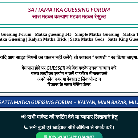
SATTAMATKA GUESSING FORUM
सात्त मटका कल्याण मटका मटका रेसुल्ट
Guessing Forum | Matka guessing 143 | Simple Matka Guessing | Matka Tr
atka Guessing | Kalyan Matka Trick | Satta Matka Gods | Satta King Gue
यदि आप साइट नियमों का पालन नहीं करेंगे, तो आपका * आयडी * रद्द किया जाएगा
गेम पास होने पर GUESSER को विश करके उनका सन्मान करे
गलत शब्दों का प्रयोग न करें या फॉरम में गलत कमे
अपने फोन नंबर या वेबसाइट लिंक पोस्ट न
रिजल्ट के समय गेसिंग पोस्ट
 SATTA MATKA GUESSING FORUM – KALYAN, MAIN BAZAR, MI
📢 सभी मार्केट की कटिंग देने या व्यापार लिखवाने हेतु
📞 सभी बुकी एवं खाईवाल सीधे ऑफिस से संपर्क करें।
💬 JOIN WHATSAPP CHANNEL