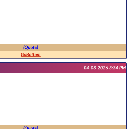
(Quote)
GoBottom
04-08-2026 3:34 PM
(Quote)