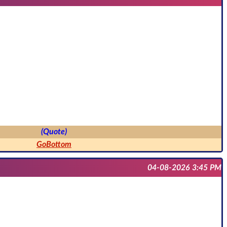
(Quote)
GoBottom
04-08-2026 3:45 PM