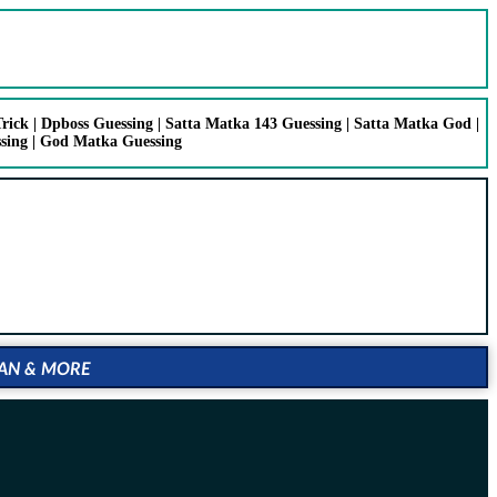
ick | Dpboss Guessing | Satta Matka 143 Guessing | Satta Matka God |
ssing | God Matka Guessing
.
LAN & MORE